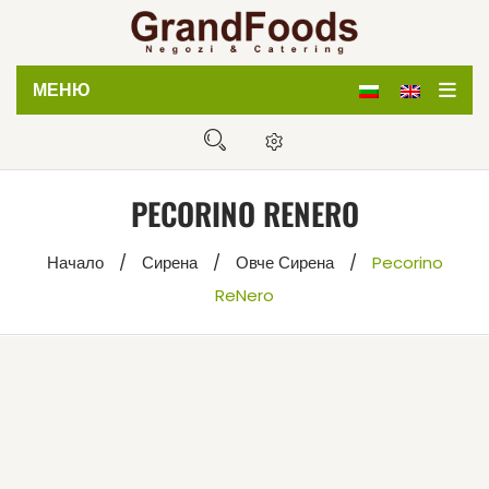
МЕНЮ
Начало
Магазин
PECORINO RENERO
Кетъринг
Начало
/
Сирена
/
Овче Сирена
/
Pecorino
Дистрибуция
ReNero
За нас
Блог
Контакти