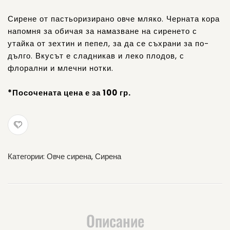
пипер
Сирене от пастьоризирано овче мляко. Черната кора
напомня за обичая за намазване на сиренето с
утайка от зехтин и пепел, за да се съхрани за по-
дълго. Вкусът е сладникав и леко плодов, с
флорални и млечни нотки.
*Посочената цена е за 100 гр.
Категории:
Овче сирена
,
Сирена
Описание