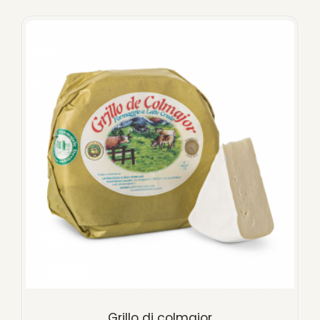
Grjllo di colmajor