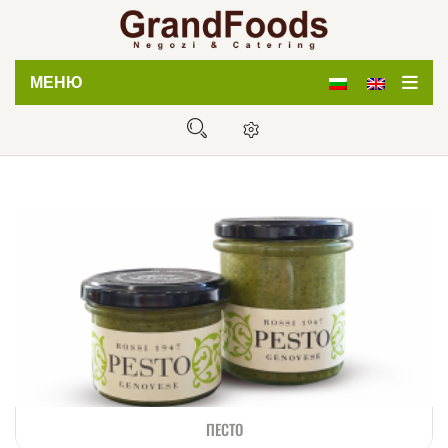
МЕНЮ
Начало
Магазин
Кетъринг
Дистрибуция
За нас
Блог
Контакти
ПЕСТО