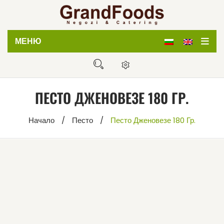
МЕНЮ
Начало
Магазин
ПЕСТО ДЖЕНОВЕЗЕ 180 ГР.
Кетъринг
Начало
/
Песто
/
Песто Дженовезе 180 Гр.
Дистрибуция
За нас
Блог
Контакти