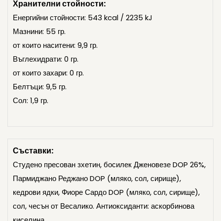
Хранителни стойности:
Енергийни стойности: 543 kcal / 2235 kJ
Мазнини: 55 гр.
от които наситени: 9,9 гр.
Въглехидрати: 0 гр.
от които захари: 0 гр.
Белтъци: 9,5 гр.
Сол: 1,9 гр.
Съставки:
Студено пресован зхетин, босилек Дженовезе DOP 26%,
Пармиджано Реджано DOP (мляко, сол, сирище),
кедрови ядки, Фиоре Сардо DOP (мляко, сол, сирище),
сол, чесън от Весалико. Антиоксиданти: аскорбинова
киселина.