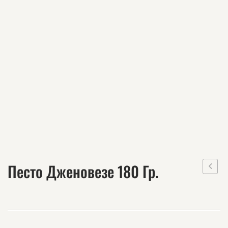
Песто Дженовезе 180 Гр.
Джено
85
гр.