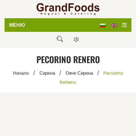
МЕНЮ
Начало
Магазин
PECORINO RENERO
Кетъринг
Начало
/
Сирена
/
Овче Сирена
/
Pecorino
Дистрибуция
ReNero
За нас
Блог
Контакти