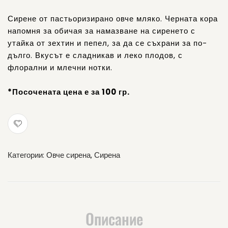
пипер
Сирене от пастьоризирано овче мляко. Черната кора
напомня за обичая за намазване на сиренето с
утайка от зехтин и пепел, за да се съхрани за по-
дълго. Вкусът е сладникав и леко плодов, с
флорални и млечни нотки.
*Посочената цена е за 100 гр.
Категории:
Овче сирена
,
Сирена
Описание