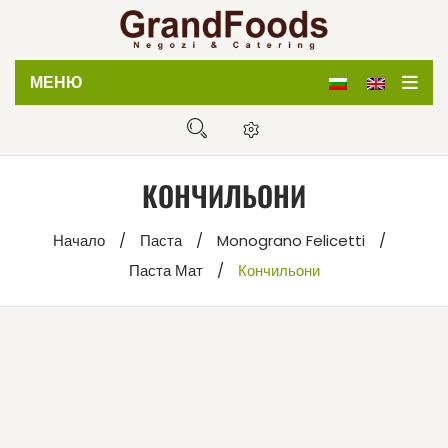
МЕНЮ
Начало
Магазин
КОНЧИЛЬОНИ
Кетъринг
Начало
/
Паста
/
Monograno Felicetti
/
Дистрибуция
Паста Мат
/
Кончильони
За нас
Блог
Контакти