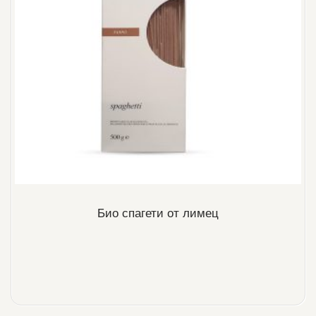
Био спагети от лимец