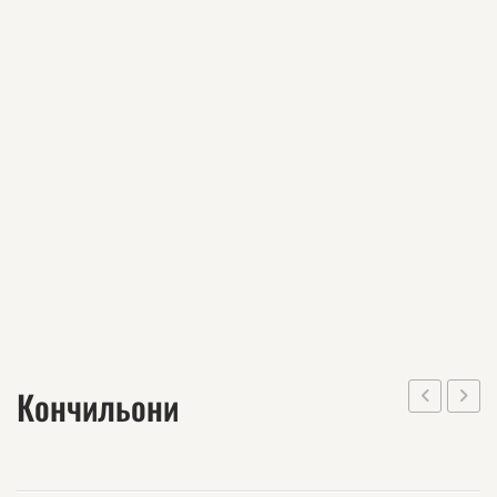
Кончильони
Елике
Мат