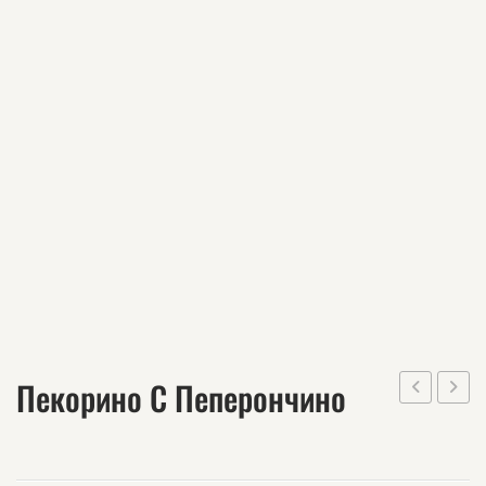
Пекорино С Пеперончино
с
със
портокал
зърна
черен