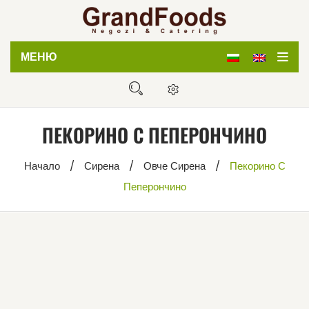
МЕНЮ
Начало
Магазин
ПЕКОРИНО С ПЕПЕРОНЧИНО
Кетъринг
Начало
/
Сирена
/
Овче Сирена
/
Пекорино С
Дистрибуция
Пеперончино
За нас
Блог
Контакти