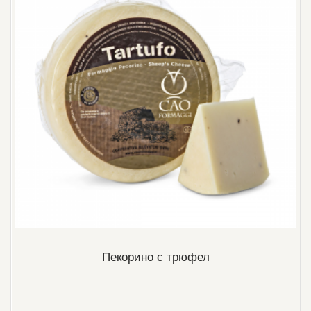
Пекорино с трюфел