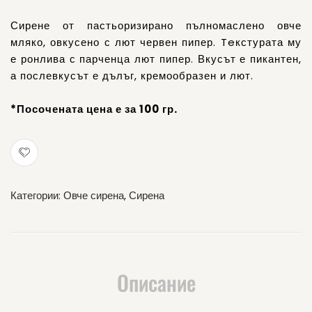
пипер
Сирене от пастьоризирано пълномаслено овче
мляко, овкусено с лют червен пипер. Teкстурата му
е ронлива с парченца лют пипер. Вкусът е пикантен,
а послевкусът е дълъг, кремообразен и лют.
*Посочената цена е за 100 гр.
Категории:
Овче сирена
,
Сирена
Описание