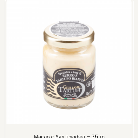
Масло с бял трюфел – 75 гр