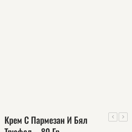
Крем С Пармезан И Бял
балсамов
пресо
Трюфел – 80 Гр.