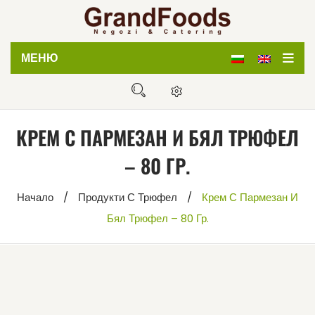
МЕНЮ
Начало
Магазин
КРЕМ С ПАРМЕЗАН И БЯЛ ТРЮФЕЛ
Кетъринг
– 80 ГР.
Дистрибуция
Начало
/
Продукти С Трюфел
/
Крем С Пармезан И
За нас
Бял Трюфел – 80 Гр.
Блог
Контакти