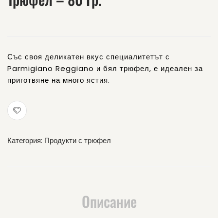
оцет
зехти
Агродолче
с
250
бял
мл.
трюф
Със своя деликатен вкус специалитетът с
–
Parmigiano Reggiano и бял трюфел, е идеален за
100
приготвяне на много ястия.
мл.
Категория:
Продукти с трюфел
Описание