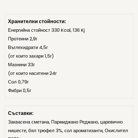
Хранителни стойности:
Енергийна стойност 330 Kcal, 136 Kj
Протеини 2,9г
Въглехидрати 4,5г
(от които захари 1,5г)
Мазнини 33г
(от които наситени 24г
Сол 0,79г
Фибри 0,5г
Съставки:
Заквасена сметана, Пармиджано Реджано, царевично
нишесте, бял трюфел 3%, сол ароматизанти, Окислител